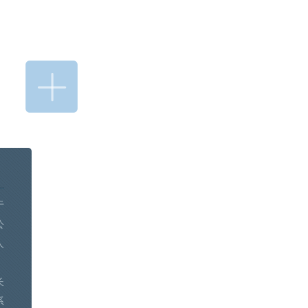
于
公
人
长
系