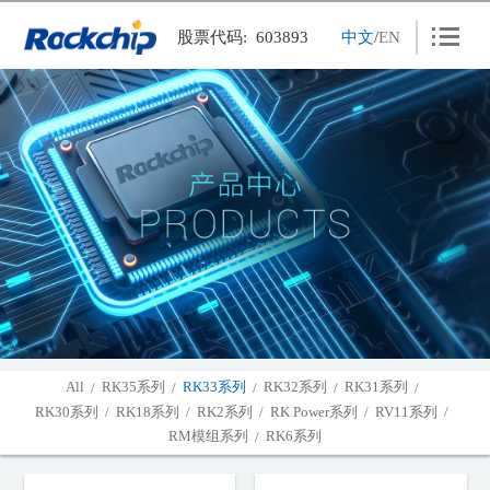
股票代码: 603893
中文
/
EN
产品中心
应用方案
新闻中心
人力资源
联系我们
关于瑞芯
投资者关系
All
RK35系列
RK33系列
RK32系列
RK31系列
/
/
/
/
/
RK30系列
RK18系列
RK2系列
RK Power系列
RV11系列
/
/
/
/
/
下载中心
RM模组系列
RK6系列
/