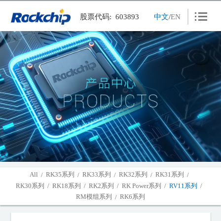
股票代码: 603893
中文
/
EN
产品中心
应用方案
新闻中心
人力资源
联系我们
关于瑞芯
投资者关系
All
RK35系列
RK33系列
RK32系列
RK31系列
/
/
/
/
/
RK30系列
RK18系列
RK2系列
RK Power系列
RV11系列
/
/
/
/
/
下载中心
RM模组系列
RK6系列
/