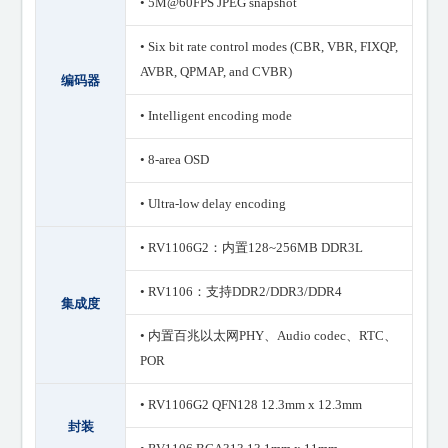
• 5M@60FPS JPEG snapshot
• Six bit rate control modes (CBR, VBR, FIXQP,
AVBR, QPMAP, and CVBR)
编码器
• Intelligent encoding mode
• 8-area OSD
• Ultra-low delay encoding
• RV1106G2：内置128~256MB DDR3L
• RV1106：支持DDR2/DDR3/DDR4
集成度
• 内置百兆以太网PHY、Audio codec、RTC、
POR
• RV1106G2 QFN128 12.3mm x 12.3mm
封装