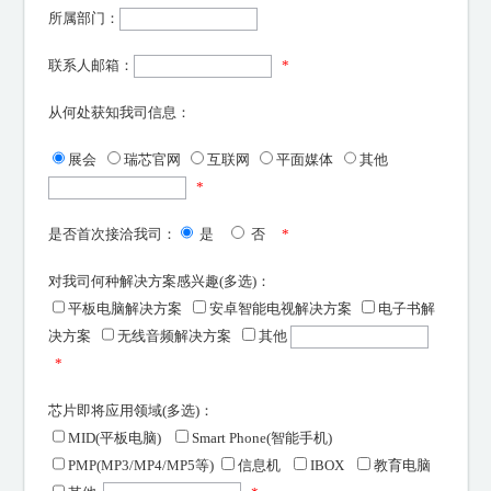
所属部门：
联系人邮箱：
*
从何处获知我司信息：
展会
瑞芯官网
互联网
平面媒体
其他
*
是否首次接洽我司：
是
否
*
对我司何种解决方案感兴趣(多选)
：
平板电脑解决方案
安卓智能电视解决方案
电子书解
决方案
无线音频解决方案
其他
*
芯片即将应用领域(多选)：
MID(平板电脑)
Smart Phone(智能手机)
PMP(MP3/MP4/MP5等)
信息机
IBOX
教育电脑