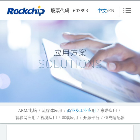
股票代码: 603893
中文
/
EN
产品中心
应用方案
新闻中心
人力资源
联系我们
关于瑞芯
投资者关系
ARM/电脑
流媒体应用
商业及工业应用
家居应用
/
/
/
/
智联网应用
视觉应用
车载应用
开源平台
快充适配器
/
/
/
/
下载中心