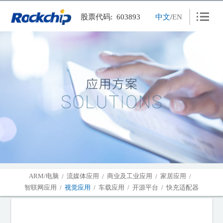
股票代码: 603893
中文
/
EN
产品中心
应用方案
新闻中心
人力资源
联系我们
关于瑞芯
投资者关系
ARM/电脑
流媒体应用
商业及工业应用
家居应用
/
/
/
/
智联网应用
视觉应用
车载应用
开源平台
快充适配器
/
/
/
/
下载中心